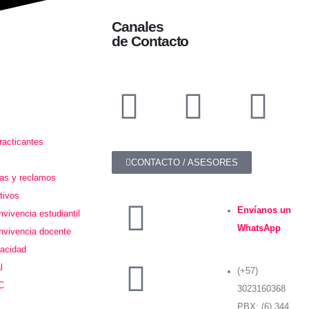
Canales
de Contacto
racticantes
CONTACTO / ASESORES
jas y reclamos
tivos
Envíanos un
vivencia estudiantil
WhatsApp
nvivencia docente
vacidad
l
(+57)
C
3023160368
PBX: (6) 344