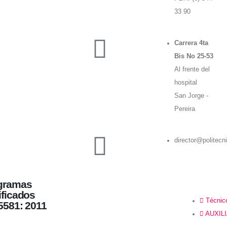
33 90
Carrera 4ta
Bis No 25-53
Al frente del
hospital
San Jorge -
Pereira
director@politecn
gramas
ificados
Técnico
5581: 2011
AUXIL