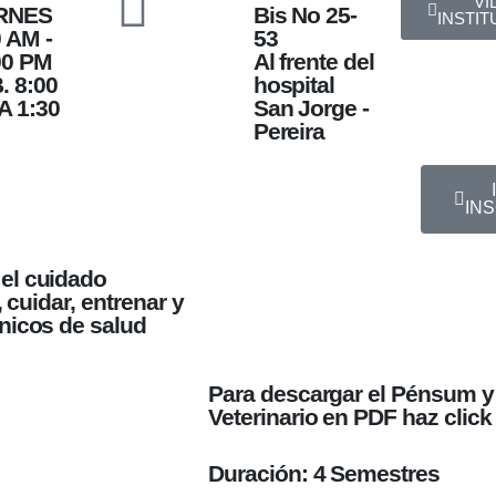
VI
RNES
Bis No 25-
INSTIT
 AM -
53
00 PM
Al frente del
. 8:00
hospital
A 1:30
San Jorge -
Pereira
IN
 el cuidado
, cuidar, entrenar y
cnicos de salud
Para descargar el Pénsum y l
Veterinario en PDF haz click
Duración:
4 Semestres​