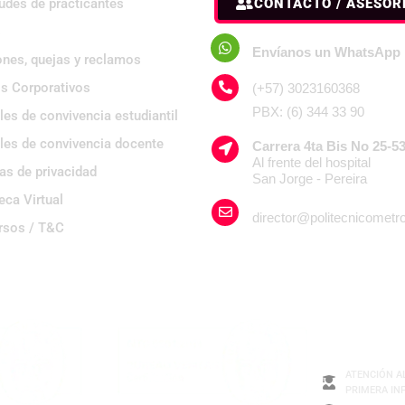
tudes de practicantes
CONTACTO / ASESOR
s
Envíanos un WhatsApp
ones, quejas y reclamos
s Corporativos
(+57) 3023160368
PBX: (6) 344 33 90
es de convivencia estudiantil
es de convivencia docente
Carrera 4ta Bis No 25-5
Al frente del hospital
cas de privacidad
San Jorge - Pereira
eca Virtual
director@politecnicometr
rsos / T&C
programas
certificados
en 5581: 20
ATENCIÓN A
PRIMERA IN