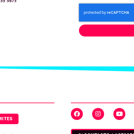
335 5673
e
Canales
ción
de Contacto
MITES