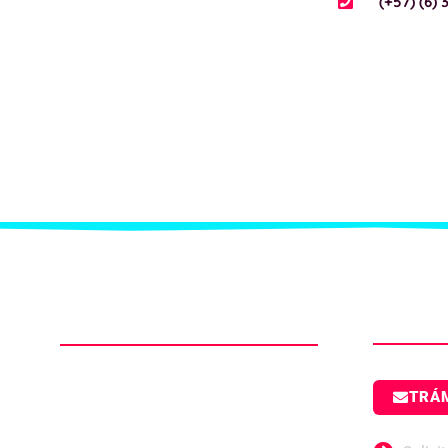
(+57) (6) 
Mapa d
Politécnico
Navega
Metropolitano
El Politécnico Metropolitano cuenta con
TRÁ
Certificaciones de Calidad ISO 9001 – 2015
y Normas Técnicas NTC 5555 y NTC 5581