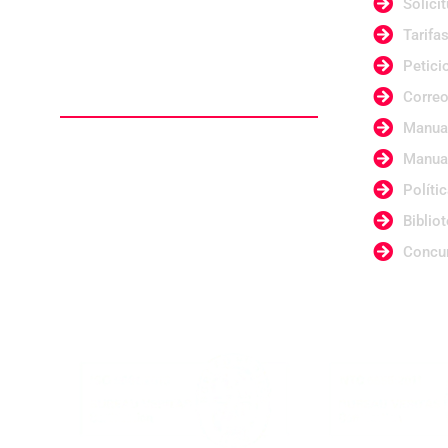
Solici
por Bureau Veritas Certificación.
Tarifa
Requisitos de
Petici
inscripción
Correo
Manual
• Copia del diploma bachiller o acta de
Manual
grado.
Políti
• 1 foto fondo azul o fondo blanco 3x4.
Bibliot
• Fotocopia de EPS o Sisbén.
• Fotocopia T.I. ó C.C. al 150%.
Concu