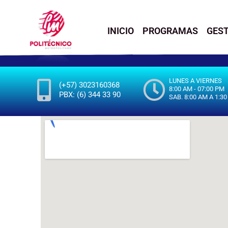
INICIO
PROGRAMAS
GEST
LUNES A VIERNES
(+57) 3023160368
8:00 AM - 07:00 PM
PBX: (6) 344 33 90
SAB. 8:00 AM A 1:3