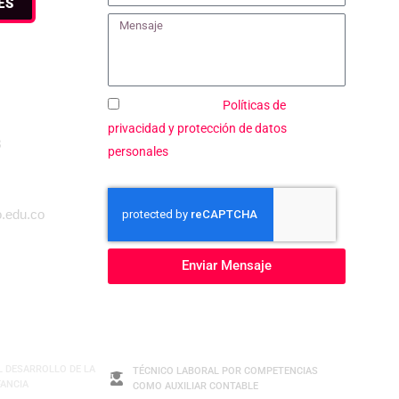
ES
Acepto todas las
Políticas de
privacidad y protección de datos
3
personales
.
o.edu.co
Enviar Mensaje
11
L DESARROLLO DE LA
TÉCNICO LABORAL POR COMPETENCIAS
FANCIA
COMO AUXILIAR CONTABLE